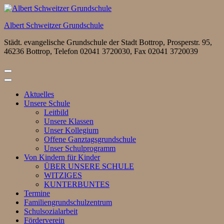
Zum
Inhalt
Albert Schweitzer Grundschule
springen
(Eingabetaste
Städt. evangelische Grundschule der Stadt Bottrop, Prosperstr. 95,
drücken)
46236 Bottrop, Telefon 02041 3720030, Fax 02041 3720039
Aktuelles
Unsere Schule
Leitbild
Unsere Klassen
Unser Kollegium
Offene Ganztagsgrundschule
Unser Schulprogramm
Von Kindern für Kinder
ÜBER UNSERE SCHULE
WITZIGES
KUNTERBUNTES
Termine
Familiengrundschulzentrum
Schulsozialarbeit
Förderverein