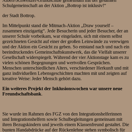
Albert-Schweitzer-Grundschule gemeinsam mit der gesamten
Schulgemeinschaft an der Aktion „Bottrop ist inklusiv!“
der Stadt Bottrop.
Im Mittelpunkt stand die Mitmach-Aktion „Draw yourself –
zusammen einzigartig“. Jede Besucherin und jeder Besucher, der an
unserer Schule vorbeikam, war eingeladen, sich mit einem selbst
gezeichneten Gesicht auf einer der großen Leinwände zu verewigen
und der Aktion ein Gesicht zu geben. So entstand nach und nach ein
beeindruckendes Gemeinschaftskunstwerk, das die Vielfalt unserer
Gesellschaft widerspiegelt. Während der vier Aktionstage kam es zu
vielen schönen Begegnungen und wertvollen Gesprächen.
Menschen unterschiedlichen Alters, verschiedener Herkunft und mit
ganz individuellen Lebensgeschichten machten mit und zeigten auf
kreative Weise: Jeder Mensch gehört dazu.
Ein weiteres Projekt der Inklusionswochen war unsere neue
Freundschaftsbank
.
Sie wurde im Rahmen des FGZ von den Integrationshelferinnen
und Integrationshelfern sowie Schulbegleitungen gemeinsam mit
ihren Bezugskindern und jeweils einem Klassenfreund gestaltet. Die
bunten Handabdrücke auf der Rückenlehne stehen symbolisch für