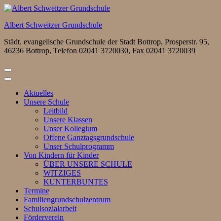
Zum
Inhalt
Albert Schweitzer Grundschule
springen
(Eingabetaste
Städt. evangelische Grundschule der Stadt Bottrop, Prosperstr. 95,
drücken)
46236 Bottrop, Telefon 02041 3720030, Fax 02041 3720039
Aktuelles
Unsere Schule
Leitbild
Unsere Klassen
Unser Kollegium
Offene Ganztagsgrundschule
Unser Schulprogramm
Von Kindern für Kinder
ÜBER UNSERE SCHULE
WITZIGES
KUNTERBUNTES
Termine
Familiengrundschulzentrum
Schulsozialarbeit
Förderverein