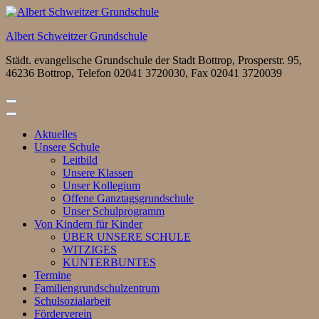
Zum
Inhalt
Albert Schweitzer Grundschule
springen
(Eingabetaste
Städt. evangelische Grundschule der Stadt Bottrop, Prosperstr. 95,
drücken)
46236 Bottrop, Telefon 02041 3720030, Fax 02041 3720039
Aktuelles
Unsere Schule
Leitbild
Unsere Klassen
Unser Kollegium
Offene Ganztagsgrundschule
Unser Schulprogramm
Von Kindern für Kinder
ÜBER UNSERE SCHULE
WITZIGES
KUNTERBUNTES
Termine
Familiengrundschulzentrum
Schulsozialarbeit
Förderverein