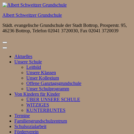
Zum
Inhalt
Albert Schweitzer Grundschule
springen
(Eingabetaste
Städt. evangelische Grundschule der Stadt Bottrop, Prosperstr. 95,
drücken)
46236 Bottrop, Telefon 02041 3720030, Fax 02041 3720039
Aktuelles
Unsere Schule
Leitbild
Unsere Klassen
Unser Kollegium
Offene Ganztagsgrundschule
Unser Schulprogramm
Von Kindern für Kinder
ÜBER UNSERE SCHULE
WITZIGES
KUNTERBUNTES
Termine
Familiengrundschulzentrum
Schulsozialarbeit
Förderverein