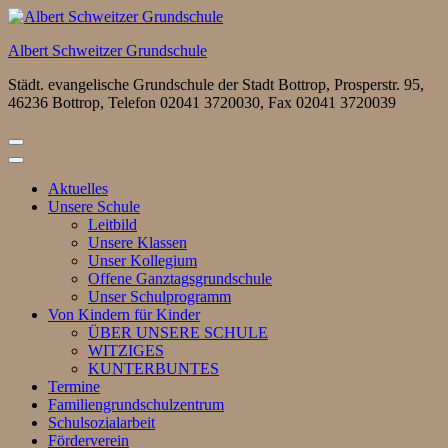
Zum
Inhalt
Albert Schweitzer Grundschule
springen
(Eingabetaste
Städt. evangelische Grundschule der Stadt Bottrop, Prosperstr. 95,
drücken)
46236 Bottrop, Telefon 02041 3720030, Fax 02041 3720039
Aktuelles
Unsere Schule
Leitbild
Unsere Klassen
Unser Kollegium
Offene Ganztagsgrundschule
Unser Schulprogramm
Von Kindern für Kinder
ÜBER UNSERE SCHULE
WITZIGES
KUNTERBUNTES
Termine
Familiengrundschulzentrum
Schulsozialarbeit
Förderverein